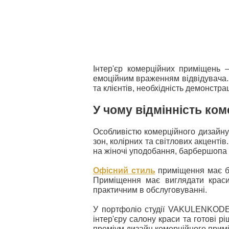
Інтер'єр комерційних приміщень –
емоційним враженням відвідувача. 
та клієнтів, необхідність демонстра
У чому відмінність ком
Особливістю комерційного дизайну
зон, колірних та світлових акценті
на жіночі уподобання, барбершопа –
Офісний стиль
приміщення має б
Приміщення має виглядати краси
практичним в обслуговуванні.
У портфоліо студії VAKULENKODES
інтер'єру салону краси та готові 
преміум дизайн комерційного примі