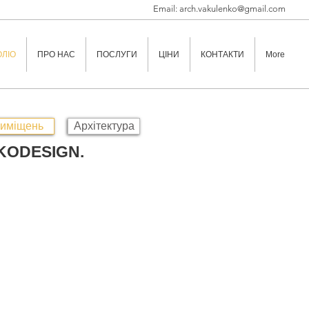
Email:
arch.vakulenko@gmail.com
ЛІО
ПРО НАС
ПОСЛУГИ
ЦІНИ
КОНТАКТИ
More
риміщень
Архітектура
KODESIGN.