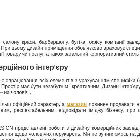
 салону краси, барбершопу, бутіка, офісу компанії зав
При цьому дизайн приміщення обов'язково враховує специфі
ції товару чи послуг, а також загальний корпоративний стиль 
ерційного інтер'єру
 є опрацювання всіх елементів з урахуванням специфіки б
в. Простір має бути незабутнім і креативним. Дизайн інтер'є
 на чоловічі.
ільш офіційний характер, а
магазин
повинен продавати нав
вим, респектабельним, відповідати іміджу бізнесу, при
IGN представлені роботи з дизайну комерційних закладі
рішення щодо чоловічих перукарень. Ми не зупиняємось на 
щення для будь-якого бізнесу.