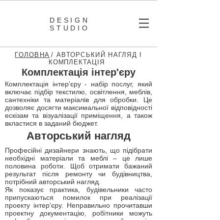
DESIGN
STUDIO
ГОЛОВНА
/ АВТОРСЬКИЙ НАГЛЯД І
КОМПЛЕКТАЦІЯ
Комплектація інтер'єру
Комплектація інтер'єру - набір послуг, який
включає підбір текстилю, освітлення, меблів,
сантехніки та матеріалів для обробки. Це
дозволяє досягти максимальної відповідності
ескізам та візуалізації приміщення, а також
вкластися в заданий бюджет.
Авторський нагляд
Професійні дизайнери знають, що підібрати
необхідні матеріали та меблі – це лише
половина роботи. Щоб отримати бажаний
результат після ремонту чи будівництва,
потрібний авторський нагляд.
Як показує практика, будівельники часто
припускаються помилок при реалізації
проекту інтер'єру. Неправильно прочитавши
проектну документацію, робітники можуть