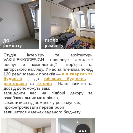
ДО
ПІСЛЯ
ремонту
ремонту
Студія інтер'єру та архітектури
VAKULENKODESIGN пропонує комплекс
послуг з комплектації інтер'єрів та
авторського нагляду. У нас за плечима понад
120 реалізованих проектів —
від квартир та
будинків
, до
офісних будівель
,
ресторанів
та
готелів
. Наші навички та
досвід допоможуть вам:
заощадити час на підборі декору та
оздоблювальних матеріалів;
захиститися від помилок у розрахунках;
проконтролювати перебіг робіт;
залишитися у межах заданого бюджету.