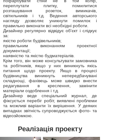
пофарбувати стіни не в той колір,
переплутати плитку, помилитися
розташування розеток, вимикачів,
світильників і т.д. Ведення авторського
нагляду дозволяє уникнути помилок і
правильно виконати всі необхідні роботи.
Дизайнер регулярно відвідує об'єкт і слідкує
за:
якістю роботи будівельників;
правильним виконанням проектної
документації;
наявністю та якістю будматеріалів.
Крім того, він може консультувати замовника
та робітників, якщо у них виникнуть якісь
питання щодо проекту. Якщо в процесі
будівництва виникнуть непередбачувані
складнощі, фахівець може швидко внести
редагування в креслення, замінити
матеріали оздоблення і т.д.
Дизайнер веде спеціальний журнал, де
фіксується перебіг робіт, виявлені проблеми
та можливі варіанти їх вирішення. У деяких
випадках звітність супроводжується фото- та
відеозйомкою.
Реалізація проекту