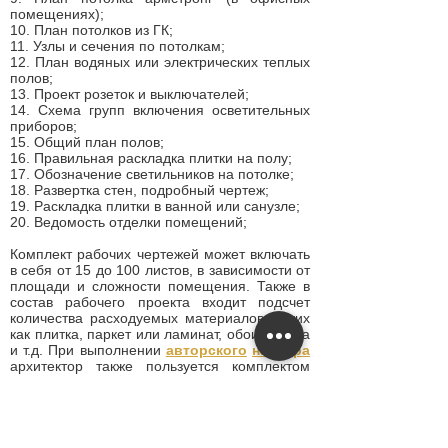
помещениях);
10. План потолков из ГК;
11. Узлы и сечения по потолкам;
12. План водяных или электрических теплых
полов;
13. Проект розеток и выключателей;
14. Схема групп включения осветительных
приборов;
15. Общий план полов;
16. Правильная раскладка плитки на полу;
17. Обозначение светильников на потолке;
18. Развертка стен, подробный чертеж;
19. Раскладка плитки в ванной или санузле;
20. Ведомость отделки помещений;
Комплект рабочих чертежей может включать
в себя от 15 до 100 листов, в зависимости от
площади и сложности помещения. Также в
состав рабочего проекта входит подсчет
количества расходуемых материалов, таких
как плитка, паркет или ламинат, обои, краска
и т.д. При выполнении
авторского
надзора
архитектор также пользуется комплектом
рабочих чертежей для осуществления
контроля качества выполняемых работ.
Грамотные дизайнеры студии
VAKULENKODESIGN выполнять рабочие