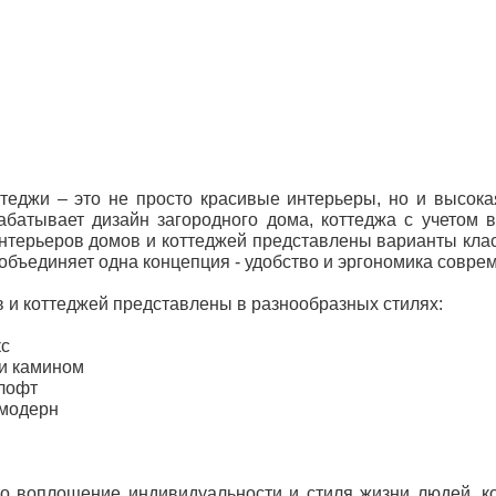
еджи – это не просто красивые интерьеры, но и высока
тывает дизайн загородного дома, коттеджа с учетом в
нтерьеров домов и коттеджей представлены варианты кла
объединяет одна концепция - удобство и эргономика совре
 и коттеджей представлены в разнообразных стилях:
кс
 и камином
 лофт
 модерн
о воплощение индивидуальности и стиля жизни людей, ко