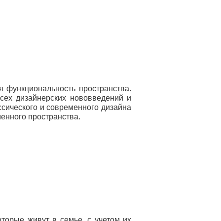
я функциональность пространства.
сех дизайнерских нововведений и
ссического и современного дизайна
менного пространства.
торые живут в семье, с учетом их