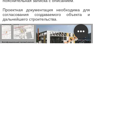
пояснительная записка с описанием.
Проектная документация необходима для
согласования создаваемого объекта и
дальнейшего строительства.
Перед созданием проекта многоквартирного
дома, производственного здания или
гостиничного комплекса мы тщательно
продумаем его архитектурные и технические
особенности — начиная от расцветки
фасада и заканчивая пожарной
безопасностью здания. После этого мы
создаем подробные чертежи и реалистичную